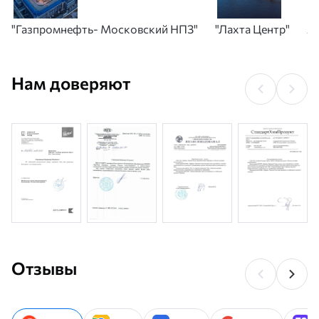
"Газпромнефть- Московский НПЗ"
"Лахта Центр"
А
Нам доверяют
Отзывы