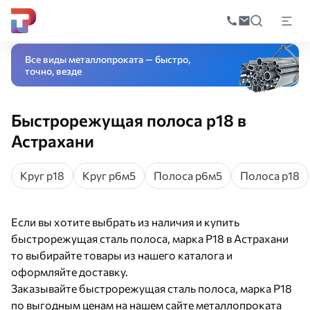
Поиск
по
Главная
Каталог
Специальные стали и сплавы
Инструментальная с
катал
Все виды металлопроката — быстро,
точно, везде
Быстрорежущая полоса р18 в
Астрахани
Круг р18
Круг р6м5
Полоса р6м5
Полоса р18
Если вы хотите выбрать из наличия и купить
быстрорежущая сталь полоса, марка Р18 в Астрахани
то выбирайте товары из нашего каталога и
оформляйте доставку.
Заказывайте быстрорежущая сталь полоса, марка Р18
по выгодным ценам на нашем сайте металлопроката