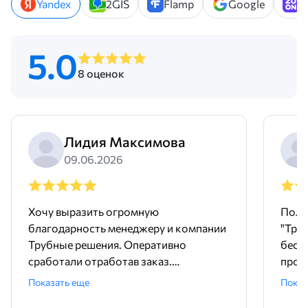
Yandex
2GIS
Flamp
Google
Z
5.0
8 оценок
Лидия Максимова
09.06.2026
Хочу выразить огромную
Поль
благодарность менеджеру и компании
"Тру
Трубные решения. Оперативно
бесш
сработали отработав заказ.
произ
Доставили точно в срок и без
понр
Показать еще
Показ
задержек. Покупали трубу и хомуты,
дейст