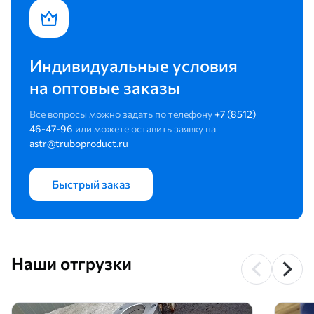
Индивидуальные условия
на оптовые заказы
Все вопросы можно задать по телефону
+7 (8512)
46-47-96
или можете оставить заявку на
astr@truboproduct.ru
Быстрый заказ
Наши отгрузки