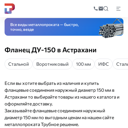
Поиск
по
Главная
Каталог
Трубопроводная арматура
Соединительные детал
катал
Все виды металлопроката — быстро,
точно, везде
Фланец ДУ-150 в Астрахани
Стальной
Воротниковый
100 мм
ИФС
Стал
Если вы хотите выбрать из наличия и купить
фланцевые соединения наружный диаметр 150 мм в
Астрахани то выбирайте товары из нашего каталога и
оформляйте доставку.
Заказывайте фланцевые соединения наружный
диаметр 150 мм по выгодным ценам на нашем сайте
металлопроката Трубное решение.