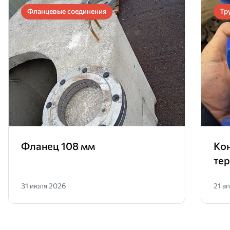
Фланцевые соединения
Тр
Фланец 108 мм
Ко
те
31 июля 2026
21 а