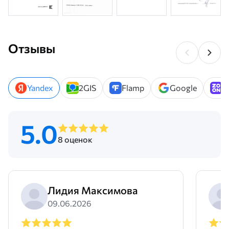
Отзывы
Yandex
2GIS
Flamp
Google
Z
5.0
8 оценок
Лидия Максимова
09.06.2026