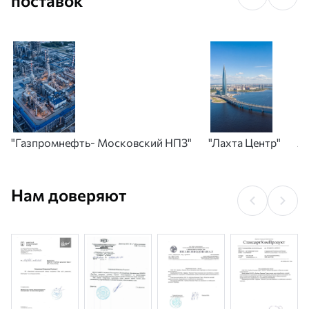
поставок
"Газпромнефть- Московский НПЗ"
"Лахта Центр"
А
Нам доверяют