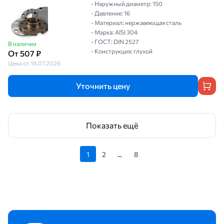
- Наружный диаметр: 150
- Давление: 16
- Материал: нержавеющая сталь
- Марка: AISI 304
- ГОСТ: DIN 2527
В наличии
- Конструкция: глухой
От 507 ₽
Цена от 18.07.2026
Уточнить цену
Показать ещё
1
2
...
8