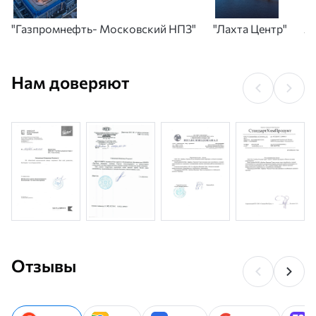
"Газпромнефть- Московский НПЗ"
"Лахта Центр"
А
Нам доверяют
Отзывы