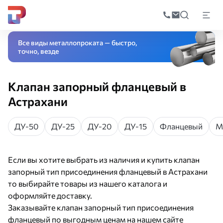
Поиск
по
Главная
Каталог
Трубопроводная арматура
Запорная арматура
Клап
катал
Все виды металлопроката — быстро,
точно, везде
Клапан запорный фланцевый в
Астрахани
ДУ-50
ДУ-25
ДУ-20
ДУ-15
Фланцевый
М
Если вы хотите выбрать из наличия и купить клапан
запорный тип присоединения фланцевый в Астрахани
то выбирайте товары из нашего каталога и
оформляйте доставку.
Заказывайте клапан запорный тип присоединения
фланцевый по выгодным ценам на нашем сайте