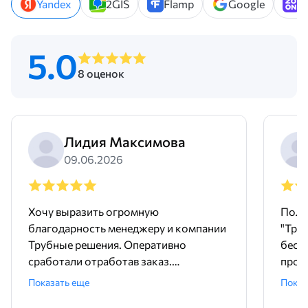
Yandex
2GIS
Flamp
Google
Z
5.0
8 оценок
Лидия Максимова
09.06.2026
Хочу выразить огромную
Поль
благодарность менеджеру и компании
"Тру
Трубные решения. Оперативно
бесш
сработали отработав заказ.
произ
Доставили точно в срок и без
понр
Показать еще
Показ
задержек. Покупали трубу и хомуты,
дейст