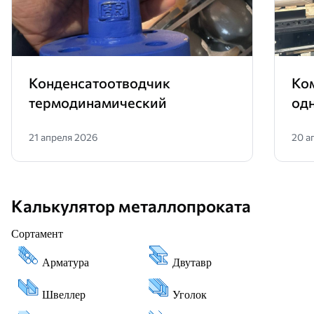
Конденсатоотводчик
Ко
термодинамический
од
21 апреля 2026
20 а
Калькулятор металлопроката