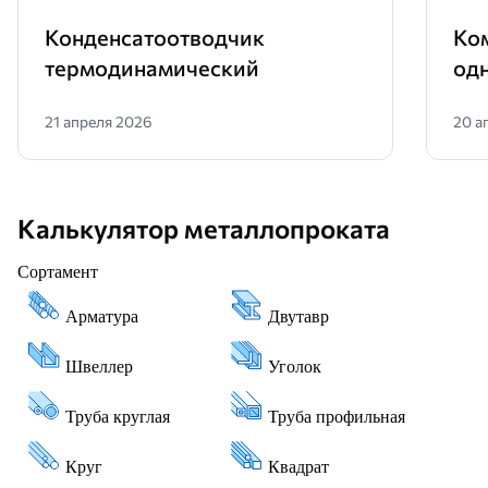
Конденсатоотводчик
Ко
термодинамический
од
21 апреля 2026
20 а
Калькулятор металлопроката