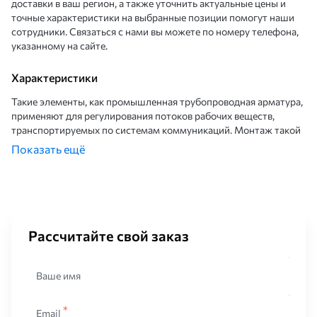
доставки в ваш регион, а также уточнить актуальные цены и
точные характеристики на выбранные позиции помогут наши
сотрудники. Связаться с нами вы можете по номеру телефона,
указанному на сайте.
Характеристики
Такие элементы, как промышленная трубопроводная арматура,
применяют для регулирования потоков рабочих веществ,
транспортируемых по системам коммуникаций. Монтаж такой
продукции производится непосредственно на стенку сосуда,
Показать ещё
агрегата или трубопроводных коммуникационных систем.
Устройство приходит в действие при помощи специальных
электроприводов, обеспечивающих дистанционное
использование механизма или вручную.
Выделяют несколько видов таких устройств:
Рассчитайте свой заказ
Запорный тип. Как видно из названия, такое оборудование
служит для перекрытия ответвлений трубопроводных систем
Ваше имя
и остановки перемещения поток по определенному каналу.
Такая продукция обеспечивает абсолютную герметичность.
Email
Из всех типов трубопроводной арматуры это изделия