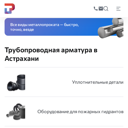
Поиск
по
Главная
Каталог
Трубопроводная арматура
катал
Все виды металлопроката — быстро,
точно, везде
Трубопроводная арматура в
Астрахани
Уплотнительные детали
Оборудование для пожарных гидрантов