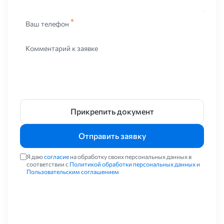
используется наиболее часто;
Водозапорный тип. Такие изделия используются в
Ваш телефон
инженерных коммуникациях водоснабжения, применяется
для регулирования потоков в системах отопления, а также
широко используется в управлении потоками в
Комментарий к заявке
канализационных магистралях. Разновидностей такой
продукции существует немало. Это и клапан, различные
вариации кранов, всевозможные затворы, а также
электроприводные устройства к ним.
Затворные элементы выпускаются двух разновидностей:
Прикрепить документ
запирающиеся механизмы, а также регулирующиеся
устройства. Форма сечения у таких изделий – дисковая, они
Отправить заявку
могут крутиться по оси, расположенной под прямым углом к
трубопроводной системе. Наиболее часто запоры применяются
для монтажа на гидротехническом оборудовании в различных
Я даю
согласие
на обработку своих персональных данных в
соответствии с
Политикой обработки персональных данных
и
трубопроводах с крупными размерами диаметра. Управление
Пользовательским соглашением
осуществляется через электропривод, или посредством
редуктора. Задвижка является запирающим элементом,
перемещающимся от рабочих потоков под прямым углом. Это
один из наиболее важных элементов. Из положительных
качеств можно отметить: простоту конструкции и низкое