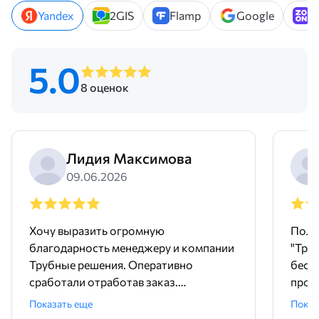
Yandex
2GIS
Flamp
Google
Z
5.0
8 оценок
Лидия Максимова
09.06.2026
Хочу выразить огромную
Поль
благодарность менеджеру и компании
"Тру
Трубные решения. Оперативно
бесш
сработали отработав заказ.
произ
Доставили точно в срок и без
понр
Показать еще
Показ
задержек. Покупали трубу и хомуты,
дейст