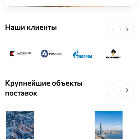
гидравлическое сопротивление. Монтаж такого устройства на
трубопроводную систему выполняется при помощи фланца,
который обеспечивает герметичность устройству. Форма
сечения напоминает плоского кольца с рядом отверстий для
Наши клиенты
болтов/шпилек. Промышленная арматура труб применяется в
монтажных предприятиях, водоканалах, сфере ЖКХ,
промышленных организациях, энергетических системах, в
области аграрного хозяйства и в других сферах. Такой широкий
спрос связан с тем, что задачи по отключению/сбросу/
регулированию газообразных и жидкообразных рабочих
потоков остро стоит в очень многих областях
промышленности. Выделяют несколько главных параметров по
способу эксплуатации:
Крупнейшие объекты
Номинальный показатель размера – проход. Является
поставок
параметром характеризующим устройства соединения
системы. Измеряется в миллиметрах;
Номинальное давление – условное. Характеризует
максимальное избыточное давление в трубопроводах.
Купить трубопроводную арматуру в компании
«Трубное Решение»