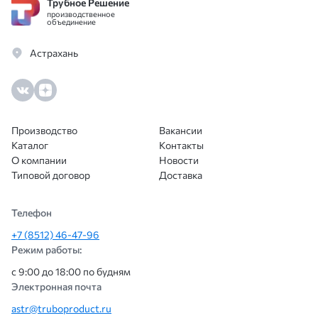
Трубное Решение
благ
производственное
Цены
объединение
особе
Астрахань
Доку
всё п
сотр
ещё.
Производство
Вакансии
Каталог
Контакты
О компании
Новости
Типовой договор
Доставка
Телефон
+7 (8512) 46-47-96
Режим работы:
с 9:00 до 18:00 по будням
Электронная почта
astr@truboproduct.ru