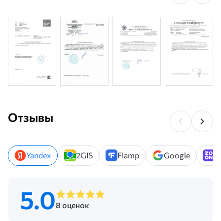
Отзывы
Yandex
2GIS
Flamp
Google
Z
5.0
8 оценок