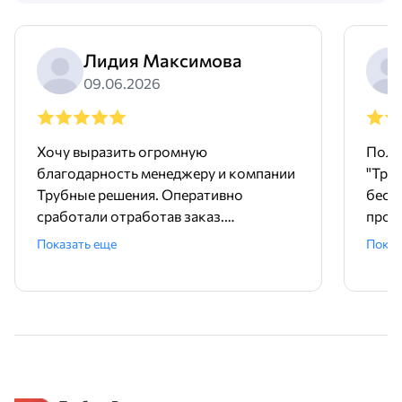
Лидия Максимова
09.06.2026
Хочу выразить огромную
Поль
благодарность менеджеру и компании
"Тру
Трубные решения. Оперативно
бесш
сработали отработав заказ.
произ
Доставили точно в срок и без
понр
Показать еще
Показ
задержек. Покупали трубу и хомуты,
дейст
качественный товар. А еще , очень
прет
удобно, что есть филиалы компании
быст
по России. Спасибо большое, советую,
важн
обращайтесь не пожалеете.
и опе
помо
вари