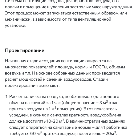
Система вентиляции создана для обработки воздуха, его
подачи в помещение и удаления застоялых масс наружу здания.
Этот процесс может запускаться естественным образом или
механически, в зависимости от типа вентиляционной
установки.
Проектирование
Начальная стадия создания вентиляции опирается на
множество показателей: площадь, нормы и ГОСТы, объемы
воздуха и т.п. На основе собранных данных производится
расчет мощностей и сечений воздуховодов. Стадии
проектирования включают:
Расчет количества воздуха, необходимого для полного
3
обмена на свежий за 1 час (общее значение – 3 м
в час
3
притока воздуха на 1 м
помещения). Этот показатель
усреднен, в кухнях и санузлах кратность воздухообмена
3
должна достигать 10-20 м
. В административных зданиях
следует опираться на санитарные нормы – для 1 работника
3
3
требуется 60 м
притока воздуха, посетителю – 20м
.