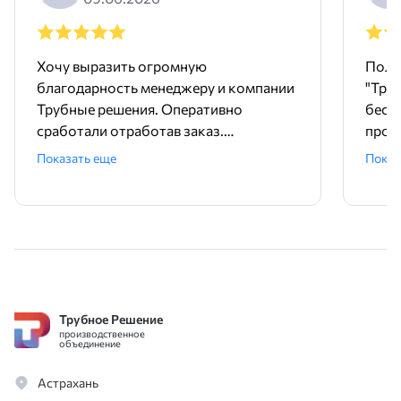
Хочу выразить огромную
Поль
благодарность менеджеру и компании
"Тру
Трубные решения. Оперативно
бесш
сработали отработав заказ.
произ
Доставили точно в срок и без
понр
Показать еще
Показ
задержек. Покупали трубу и хомуты,
дейст
качественный товар. А еще , очень
прет
удобно, что есть филиалы компании
быст
по России. Спасибо большое, советую,
важн
обращайтесь не пожалеете.
и опе
помо
вари
Трубное Решение
благ
производственное
Цены
объединение
особе
Астрахань
Доку