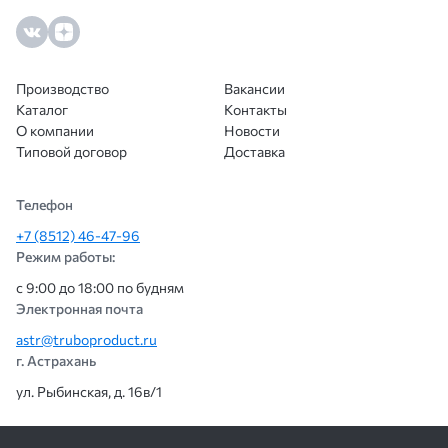
всё п
сотр
ещё.
Производство
Вакансии
Каталог
Контакты
О компании
Новости
Типовой договор
Доставка
Телефон
+7 (8512) 46-47-96
Режим работы:
с 9:00 до 18:00 по будням
Электронная почта
astr@truboproduct.ru
г. Астрахань
ул. Рыбинская, д. 16в/1