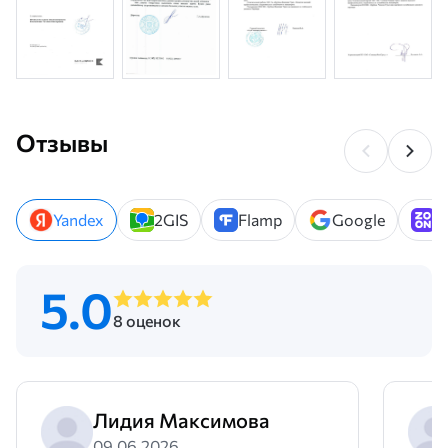
Отзывы
Yandex
2GIS
Flamp
Google
Z
5.0
8 оценок
Лидия Максимова
09.06.2026