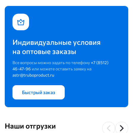
Индивидуальные условия
на оптовые заказы
Все вопросы можно задать по телефону
+7 (8512)
46-47-96
или можете оставить заявку на
astr@truboproduct.ru
Быстрый заказ
Наши отгрузки