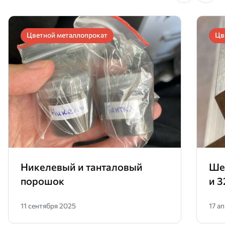
Цветной металлопрокат
Цв
Никелевый и танталовый
Ше
порошок
и 3
11 сентября 2025
17 а