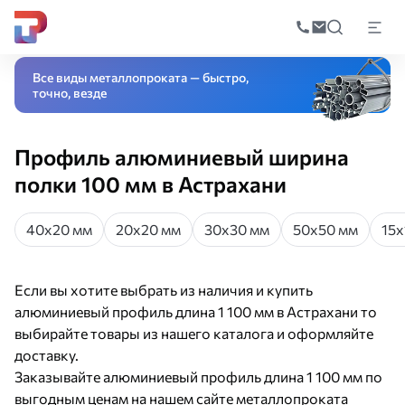
Поиск
по
Главная
Каталог
Цветной металлопрокат
Алюминиевый профиль
А
катал
Все виды металлопроката — быстро,
точно, везде
Профиль алюминиевый ширина
полки 100 мм в Астрахани
40х20 мм
20х20 мм
30х30 мм
50х50 мм
15х
Если вы хотите выбрать из наличия и купить
алюминиевый профиль длина 1 100 мм в Астрахани то
выбирайте товары из нашего каталога и оформляйте
доставку.
Заказывайте алюминиевый профиль длина 1 100 мм по
выгодным ценам на нашем сайте металлопроката