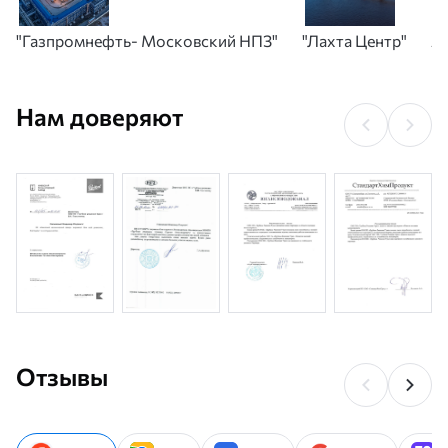
"Газпромнефть- Московский НПЗ"
"Лахта Центр"
А
Нам доверяют
Отзывы