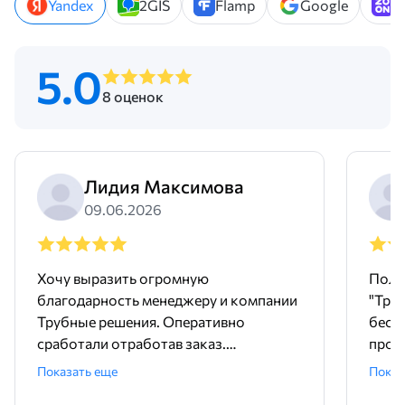
Yandex
2GIS
Flamp
Google
Z
5.0
8 оценок
Лидия Максимова
09.06.2026
Хочу выразить огромную
Поль
благодарность менеджеру и компании
"Тру
Трубные решения. Оперативно
бесш
сработали отработав заказ.
произ
Доставили точно в срок и без
понр
Показать еще
Показ
задержек. Покупали трубу и хомуты,
дейст