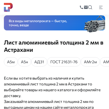
Поиск
по
Главная
Каталог
Листовой прокат
Листы из цветных металлов
Алюм
катал
Все виды металлопроката — быстро,
точно, везде
Лист алюминиевый толщина 2 мм в
Астрахани
А5м
А5н
АД31
ГОСТ 21631-76
АМг2м
АМ
Если вы хотите выбрать из наличия и купить
алюминиевый лист толщина 2 мм в Астрахани то
выбирайте товары из нашего каталога и оформляйте
доставку.
Заказывайте алюминиевый лист толщина 2 мм по
выгодным ценам на нашем сайте металлопроката