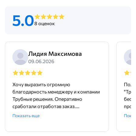
5.0
8 оценок
Лидия Максимова
09.06.2026
Хочу выразить огромную
Поль
благодарность менеджеру и компании
"Тру
Трубные решения. Оперативно
бесш
сработали отработав заказ.
произ
Доставили точно в срок и без
понр
Показать еще
Показ
задержек. Покупали трубу и хомуты,
дейст
качественный товар. А еще , очень
прет
удобно, что есть филиалы компании
быст