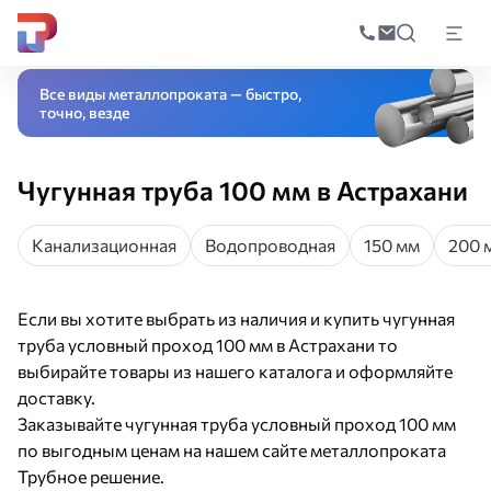
Поиск
по
Главная
Каталог
Трубный прокат
Трубы из цветных металлов
Чугунн
катал
Все виды металлопроката — быстро,
точно, везде
Чугунная труба 100 мм в Астрахани
Канализационная
Водопроводная
150 мм
200 
Если вы хотите выбрать из наличия и купить чугунная
труба условный проход 100 мм в Астрахани то
выбирайте товары из нашего каталога и оформляйте
доставку.
Заказывайте чугунная труба условный проход 100 мм
по выгодным ценам на нашем сайте металлопроката
Трубное решение.