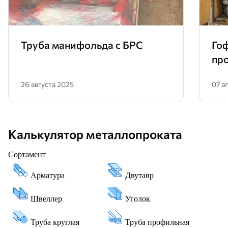
Труба манифольда с БРС
Гоф
про
26 августа 2025
07 а
Калькулятор металлопроката