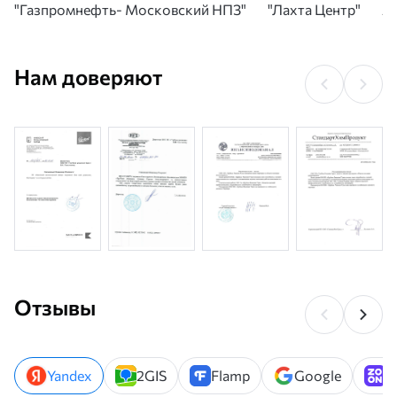
"Газпромнефть- Московский НПЗ"
"Лахта Центр"
А
Нам доверяют
Отзывы
Yandex
2GIS
Flamp
Google
Z