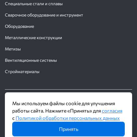
Специальные стали и сплавы
Сварочное оборудование и инструмент
Оборудование
Металлические конструкции
Метизы
Вентиляционные системы
Стройматериалы
© 2016 - 2026 Производственное объединение «Трубное
Мы используем файлы cookie для улучшения
Решение»
работы сайта. Нажмите «Принять» для
согласия
с
Политикой обработки персональных данных
Политика обработки персональных данных
Принять
Информация на сайте не является публичной офертой и носит
ознакомительный характер. Наличие, описание и цены уточняйте у