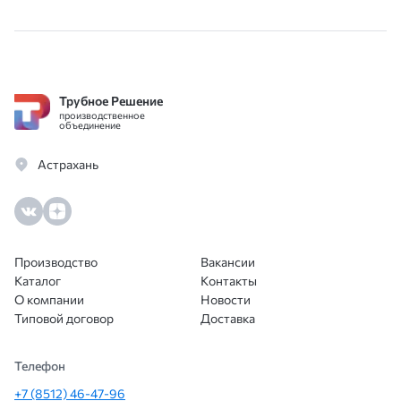
по России. Спасибо большое, советую,
важн
обращайтесь не пожалеете.
и опе
помо
вари
Трубное Решение
благ
производственное
Цены
объединение
особе
Астрахань
Доку
всё п
сотр
ещё.
Производство
Вакансии
Каталог
Контакты
О компании
Новости
Типовой договор
Доставка
Телефон
+7 (8512) 46-47-96