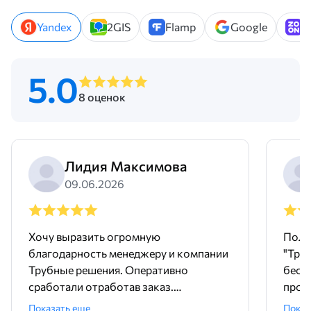
Yandex
2GIS
Flamp
Google
Z
5.0
8 оценок
Лидия Максимова
09.06.2026
Хочу выразить огромную
Поль
благодарность менеджеру и компании
"Тру
Трубные решения. Оперативно
бесш
сработали отработав заказ.
произ
Доставили точно в срок и без
понр
Показать еще
Показ