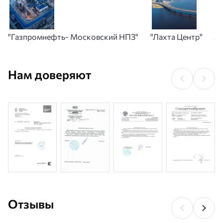
"Газпромнефть- Московский НПЗ"
"Лахта Центр"
А
Нам доверяют
Отзывы