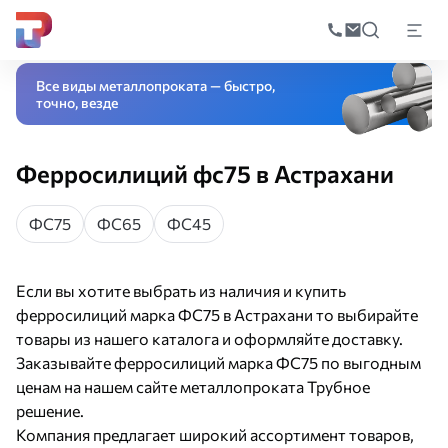
Поиск
по
Главная
Каталог
Специальные стали и сплавы
Ферросплавы
Феррос
катал
Все виды металлопроката — быстро,
точно, везде
Ферросилиций фс75 в Астрахани
ФС75
ФС65
ФС45
Если вы хотите выбрать из наличия и купить
ферросилиций марка ФС75 в Астрахани то выбирайте
товары из нашего каталога и оформляйте доставку.
Заказывайте ферросилиций марка ФС75 по выгодным
ценам на нашем сайте металлопроката Трубное
решение.
Компания предлагает широкий ассортимент товаров,