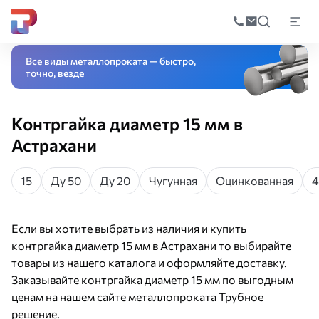
Поиск
по
Главная
Каталог
Метизы
Контргайка
Контргайка диаметр 15 мм
катал
Все виды металлопроката — быстро,
точно, везде
Контргайка диаметр 15 мм в
Астрахани
15
Ду 50
Ду 20
Чугунная
Оцинкованная
4
Если вы хотите выбрать из наличия и купить
контргайка диаметр 15 мм в Астрахани то выбирайте
товары из нашего каталога и оформляйте доставку.
Заказывайте контргайка диаметр 15 мм по выгодным
ценам на нашем сайте металлопроката Трубное
решение.