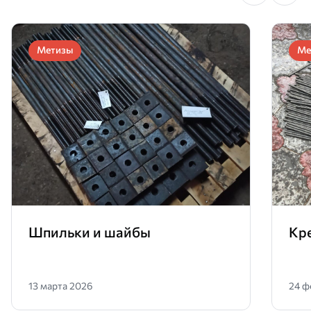
Метизы
Ме
Шпильки и шайбы
Кр
13 марта 2026
24 ф