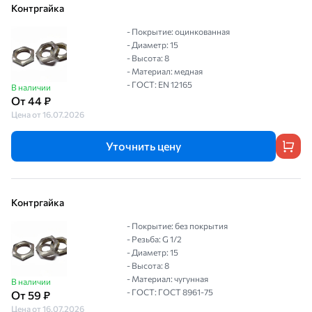
Контргайка
- Покрытие: оцинкованная
- Диаметр: 15
- Высота: 8
- Материал: медная
- ГОСТ: EN 12165
В наличии
От 44 ₽
Цена от 16.07.2026
Уточнить цену
Контргайка
- Покрытие: без покрытия
- Резьба: G 1/2
- Диаметр: 15
- Высота: 8
- Материал: чугунная
В наличии
- ГОСТ: ГОСТ 8961-75
От 59 ₽
Цена от 16.07.2026