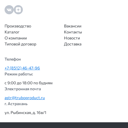
всё п
сотр
ещё.
Производство
Вакансии
Каталог
Контакты
О компании
Новости
Типовой договор
Доставка
Телефон
+7 (8512) 46-47-96
Режим работы:
с 9:00 до 18:00 по будням
Электронная почта
astr@truboproduct.ru
г. Астрахань
ул. Рыбинская, д. 16в/1