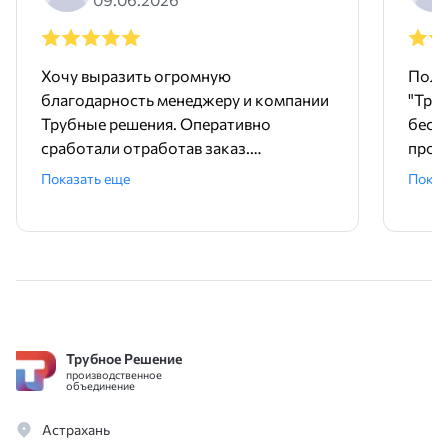
Хочу выразить огромную
Поль
благодарность менеджеру и компании
"Тру
Трубные решения. Оперативно
бесш
сработали отработав заказ.
произ
Доставили точно в срок и без
понр
Показать еще
Показ
задержек. Покупали трубу и хомуты,
дейст
качественный товар. А еще , очень
прет
удобно, что есть филиалы компании
быст
по России. Спасибо большое, советую,
важн
обращайтесь не пожалеете.
и опе
помо
вари
Трубное Решение
благ
производственное
Цены
объединение
особе
Астрахань
Доку