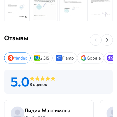
Отзывы
Yandex
2GIS
Flamp
Google
Z
5.0
8 оценок
Лидия Максимова
09.06.2026