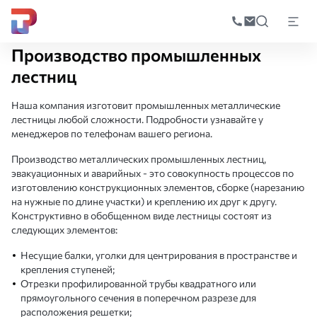
Поиск
по
Главная
Производство
Производство металлоконструкций
Произв
катал
Производство промышленных
лестниц
Наша компания изготовит промышленных металлические
лестницы любой сложности. Подробности узнавайте у
менеджеров по телефонам вашего региона.
Производство металлических промышленных лестниц,
эвакуационных и аварийных - это совокупность процессов по
изготовлению конструкционных элементов, сборке (нарезанию
на нужные по длине участки) и креплению их друг к другу.
Конструктивно в обобщенном виде лестницы состоят из
следующих элементов:
Несущие балки, уголки для центрирования в пространстве и
крепления ступеней;
Отрезки профилированной трубы квадратного или
прямоугольного сечения в поперечном разрезе для
расположения решетки;