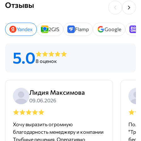
Отзывы
Yandex
2GIS
Flamp
Google
Z
5.0
8 оценок
Лидия Максимова
09.06.2026
Хочу выразить огромную
Поль
благодарность менеджеру и компании
"Тру
Трубные решения. Оперативно
бесш