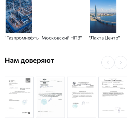
"Газпромнефть- Московский НПЗ"
"Лахта Центр"
А
Нам доверяют