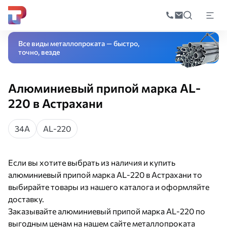
Поиск
по
Главная
Каталог
Сварочное оборудование и инструмент
Припой
Ал
катал
Все виды металлопроката — быстро,
точно, везде
Алюминиевый припой марка AL-
220 в Астрахани
34А
AL-220
Если вы хотите выбрать из наличия и купить
алюминиевый припой марка AL-220 в Астрахани то
выбирайте товары из нашего каталога и оформляйте
доставку.
Заказывайте алюминиевый припой марка AL-220 по
выгодным ценам на нашем сайте металлопроката