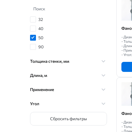
Поиск
32
Фано
40
- Диам
50
- Толщ
- Длин
90
- При
- Угол
100
Толщина стенки, мм
110
160
Длина, м
200
Применение
Угол
Фано
Сбросить фильтры
- Диам
- Толщ
- Длин