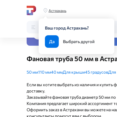
Главная
Каталог
Стройматериалы
Канализация
Трубы 
Астрахань
Каталог
Поиск по каталогу
Ваш город Астрахань?
Все виды металлопрока
Да
Выбрать другой
Фановая труба 50 мм в Астр
50 мм
110 мм
40 мм
Для крыши
45 градусов
Для
Если вы хотите выбрать из наличия и купить 
доставку.
Заказывайте фановая труба диаметр 50 мм по
Компания предлагает широкий ассортимент тов
Оформить заказ в Астрахани вы можете на на
консультанты помогут вам с выбором.