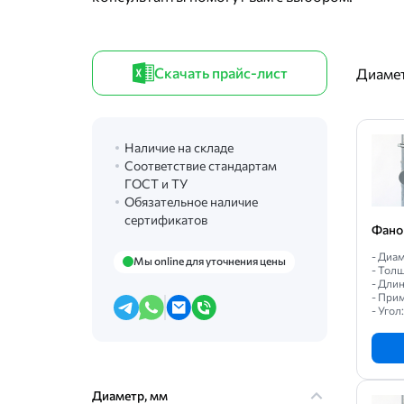
Скачать прайс-лист
Диамет
Наличие на складе
Соответствие стандартам
ГОСТ и ТУ
Обязательное наличие
сертификатов
Фано
- Диам
Мы online для уточнения цены
- Толщ
- Длин
- При
- Угол
Диаметр, мм