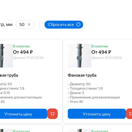
р, мм
50
Сбросить все
В наличии
В наличии
От 494 ₽
От 494 ₽
Цена от 17.07.2026
Цена от 17.07.2026
вая труба
Фановая труба
етр: 50
- Диаметр: 50
ина стенки: 1.8
- Толщина стенки: 1.8
а: 0.15
- Длина: 3
менение: для инсталляции
- Применение: для канализации
: 45
- Угол: 45
Уточнить цену
Уточнить цену
В наличии
В наличии