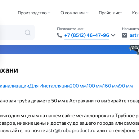
и фитинги для канализации
Фановая труба
Фановая труба диаметр 5
Производство
О компании
Прайс-лист
Ко
Позвоните нам:
Напишите
+7 (8512) 46-47-96
ast
та — быстро, точно, везде
ахани
 канализации
Для Инсталляции
200 мм
100 мм
160 мм
90 мм
фановая труба диаметр 50 мм в Астрахани то выбирайте тов
 выгодным ценам на нашем сайте металлопроката Трубное р
аров, низкие цены и доставку до вашего города или самовы
шем сайте, по почте
astr@truboproduct.ru
или по телефону: