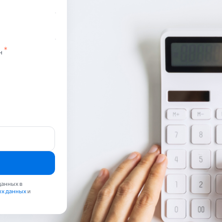
н
данных в
ых данных
и