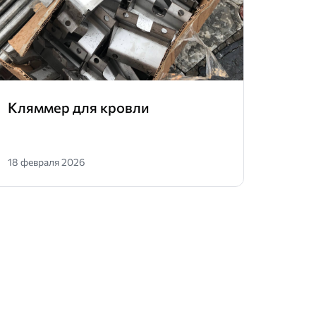
Кляммер для кровли
Анке
геор
18 февраля 2026
03 фев