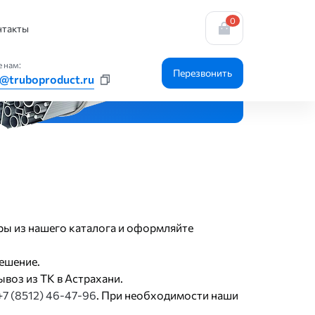
0
0 мм
нтакты
 нам:
Перезвонить
r@truboproduct.ru
ары из нашего каталога и оформляйте
ешение.
воз из ТК в Астрахани.
+7 (8512) 46-47-96
. При необходимости наши