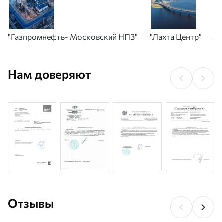
"Газпромнефть- Московский НПЗ"
"Лахта Центр"
А
Нам доверяют
Отзывы