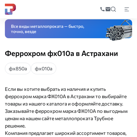
Поиск
по
Главная
Каталог
Специальные стали и сплавы
Ферросплавы
Ферро
катал
Все виды металлопроката — быстро,
точно, везде
Феррохром фх010а в Астрахани
фх850а
фх010а
Если вы хотите выбрать из наличия и купить
феррохром марка ФХ010А в Астрахани то выбирайте
товары из нашего каталога и оформляйте доставку.
Заказывайте феррохром марка ФХ010А по выгодным
ценам на нашем сайте металлопроката Трубное
решение.
Компания предлагает широкий ассортимент товаров,