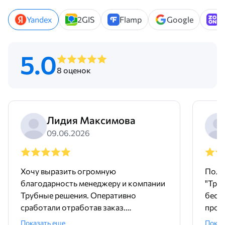
Yandex
2GIS
Flamp
Google
Z
5.0
8 оценок
Лидия Максимова
09.06.2026
Хочу выразить огромную
Поль
благодарность менеджеру и компании
"Тру
Трубные решения. Оперативно
бесш
сработали отработав заказ.
произ
Доставили точно в срок и без
понр
Показать еще
Показ