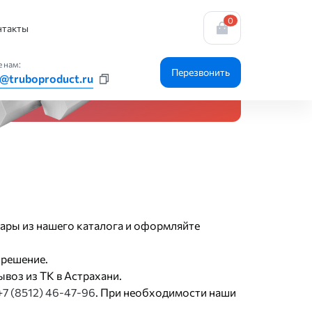
0
нтакты
 нам:
Перезвонить
r@truboproduct.ru
вары из нашего каталога и оформляйте
 решение.
воз из ТК в Астрахани.
+7 (8512) 46-47-96
. При необходимости наши