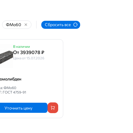
ФМо60
Сбросить все
В наличии
От 3939078 ₽
Цена от 15.07.2026
омолибден
ка: ФМо60
Т: ГОСТ 4759-91
Уточнить цену