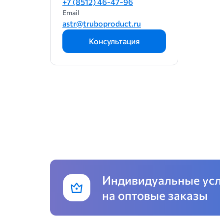
+7 (8512) 46-47-96
ФМо60
Email
astr@truboproduct.ru
ФМо60(нк)
Консультация
Индивидуальные ус
на оптовые заказы