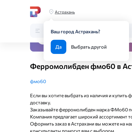
Главная
Каталог
Специальные стали и сплавы
Феррос
Астрахань
Каталог
Поиск по каталогу
Ваш город Астрахань?
Металлопрокат под ключ:
2000 отгрузок ежемес
Да
Выбрать другой
Ферромолибден фмо60 в Ас
фмо60
Если вы хотите выбрать из наличия и купить
доставку.
Заказывайте ферромолибден марка ФМо60 по
Компания предлагает широкий ассортимент тов
Оформить заказ в Астрахани вы можете на на
консультанты помогут вам с выбором.