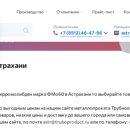
плавы
Ферромолибден
Ферромолибден марка ФМо60
Производство
О компании
Прайс-лист
Ко
Позвоните нам:
Напишите
+7 (8512) 46-47-96
ast
ячно
трахани
 ферромолибден марка ФМо60 в Астрахани то выбирайте то
 выгодным ценам на нашем сайте металлопроката Трубное
аров, низкие цены и доставку до вашего города или самовы
шем сайте, по почте
astr@truboproduct.ru
или по телефону: