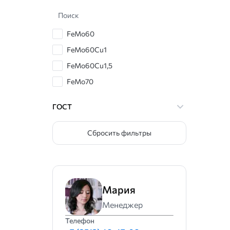
Поиск
FeMo60
FeMo60Cu1
FeMo60Cu1,5
FeMo70
FeMo70Cu1
ГОСТ
FeMo70Cu1,5
ФМо50
Сбросить фильтры
ФМо52
ФМо55
ФМо55А
Мария
ФМо55Б
Менеджер
ФМо58
Телефон
ФМо58(нк)