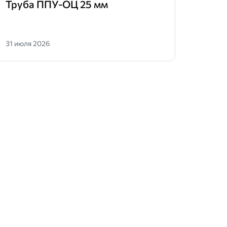
Труба ППУ-ОЦ 25 мм
Флан
31 июля 2026
31 июл