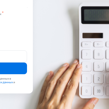
н
данных в
ых данных
и