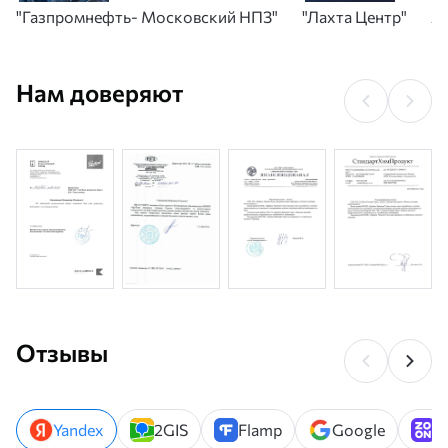
"Газпромнефть- Московский НПЗ"
"Лахта Центр"
А
Нам доверяют
Отзывы
Yandex
2GIS
Flamp
Google
Z