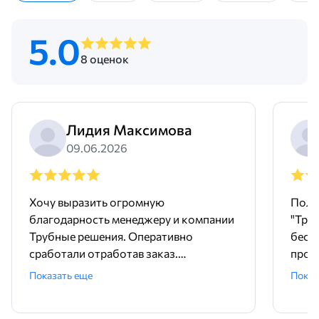
5.0
8 оценок
Лидия Максимова
09.06.2026
Хочу выразить огромную
Поль
благодарность менеджеру и компании
"Тру
Трубные решения. Оперативно
бесш
сработали отработав заказ.
произ
Доставили точно в срок и без
понр
Показать еще
Показ
задержек. Покупали трубу и хомуты,
дейст
качественный товар. А еще , очень
прет