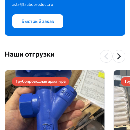
astr@truboproduct.ru
Быстрый заказ
Наши отгрузки
Трубопроводная арматура
Тр