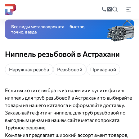
Поиск
по
Главная
Каталог
Трубопроводная арматура
Соединительные детал
катал
Все виды металлопроката — быстро,
точно, везде
Ниппель резьбовой в Астрахани
Наружная резьба
Резьбовой
Приварной
Если вы хотите выбрать из наличия и купить фитинг
ниппель для труб резьбовой в Астрахани то выбирайте
товары из нашего каталога и оформляйте доставку.
Заказывайте фитинг ниппель для труб резьбовой по
выгодным ценам на нашем сайте металлопроката
Трубное решение.
Компания предлагает широкий ассортимент товаров,