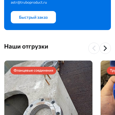
astr@truboproduct.ru
Быстрый заказ
Наши отгрузки
Фланцевые соединения
Тр