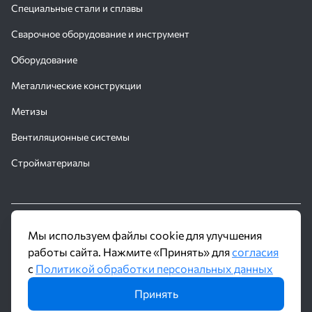
Специальные стали и сплавы
Сварочное оборудование и инструмент
Оборудование
Металлические конструкции
Метизы
Вентиляционные системы
Стройматериалы
© 2016 - 2026 Производственное объединение «Трубное
Мы используем файлы cookie для улучшения
Решение»
работы сайта. Нажмите «Принять» для
согласия
с
Политикой обработки персональных данных
Политика обработки персональных данных
Принять
Информация на сайте не является публичной офертой и носит
ознакомительный характер. Наличие, описание и цены уточняйте у