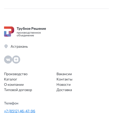
по России. Спасибо большое, советую,
важн
обращайтесь не пожалеете.
и опе
помо
вари
Трубное Решение
благ
производственное
Цены
объединение
особе
Астрахань
Доку
всё п
сотр
ещё.
Производство
Вакансии
Каталог
Контакты
О компании
Новости
Типовой договор
Доставка
Телефон
+7 (8512) 46-47-96