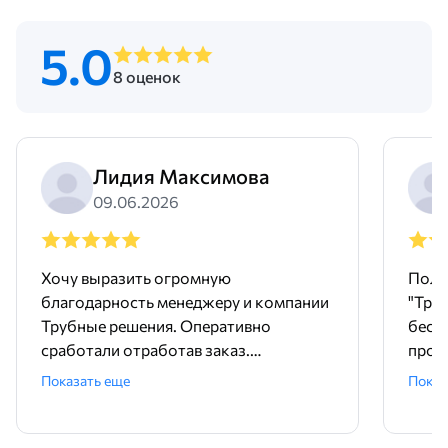
5.0
8 оценок
Лидия Максимова
09.06.2026
Хочу выразить огромную
Поль
благодарность менеджеру и компании
"Тру
Трубные решения. Оперативно
бесш
сработали отработав заказ.
произ
Доставили точно в срок и без
понр
Показать еще
Показ
задержек. Покупали трубу и хомуты,
дейст
качественный товар. А еще , очень
прет
удобно, что есть филиалы компании
быст