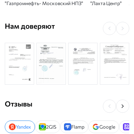
"Газпромнефть- Московский НПЗ"
"Лахта Центр"
А
Нам доверяют
Отзывы
Yandex
2GIS
Flamp
Google
Z