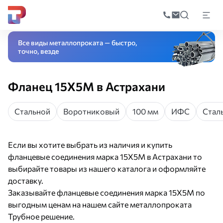
Поиск
по
Главная
Каталог
Трубопроводная арматура
Соединительные детал
катал
Все виды металлопроката — быстро,
точно, везде
Фланец 15Х5М в Астрахани
Стальной
Воротниковый
100 мм
ИФС
Стал
Если вы хотите выбрать из наличия и купить
фланцевые соединения марка 15Х5М в Астрахани то
выбирайте товары из нашего каталога и оформляйте
доставку.
Заказывайте фланцевые соединения марка 15Х5М по
выгодным ценам на нашем сайте металлопроката
Трубное решение.