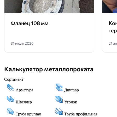
Фланец 108 мм
Ко
те
31 июля 2026
21 а
Калькулятор металлопроката