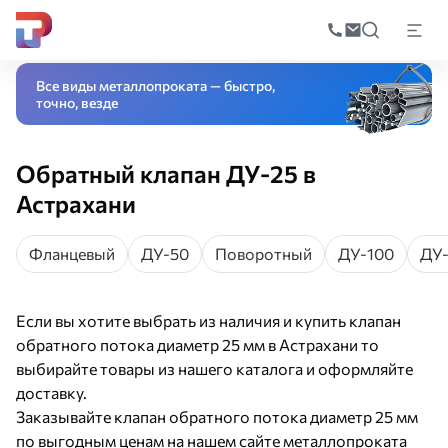
Поиск
по
Главная
Каталог
Трубопроводная арматура
Запорная арматура
Клап
катал
Все виды металлопроката — быстро,
точно, везде
Обратный клапан ДУ-25 в
Астрахани
Фланцевый
ДУ-50
Поворотный
ДУ-100
ДУ
Если вы хотите выбрать из наличия и купить клапан
обратного потока диаметр 25 мм в Астрахани то
выбирайте товары из нашего каталога и оформляйте
доставку.
Заказывайте клапан обратного потока диаметр 25 мм
по выгодным ценам на нашем сайте металлопроката