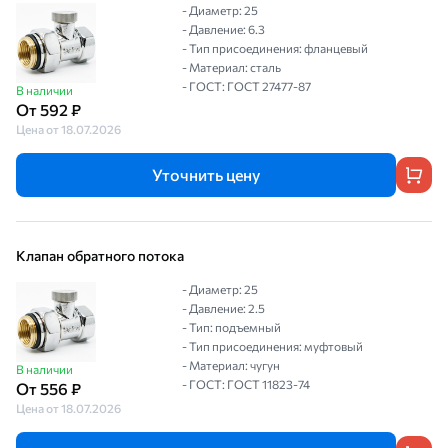
- Диаметр: 25
- Давление: 6.3
- Тип присоединения: фланцевый
- Материал: сталь
- ГОСТ: ГОСТ 27477-87
В наличии
От 592 ₽
Цена от 18.07.2026
Уточнить цену
Клапан обратного потока
- Диаметр: 25
- Давление: 2.5
- Тип: подъемный
- Тип присоединения: муфтовый
- Материал: чугун
В наличии
- ГОСТ: ГОСТ 11823-74
От 556 ₽
Цена от 18.07.2026