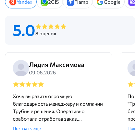
Yandex
2GIS
Flamp
Google
Z
5.0
8 оценок
Лидия Максимова
09.06.2026
Хочу выразить огромную
Поль
благодарность менеджеру и компании
"Тру
Трубные решения. Оперативно
бесш
сработали отработав заказ.
произ
Доставили точно в срок и без
понр
Показать еще
Показ
задержек. Покупали трубу и хомуты,
дейст