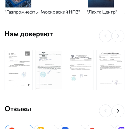
"Газпромнефть- Московский НПЗ"
"Лахта Центр"
А
Нам доверяют
Отзывы