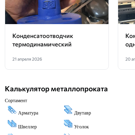
Конденсатоотводчик
Ко
термодинамический
од
21 апреля 2026
20 а
Калькулятор металлопроката