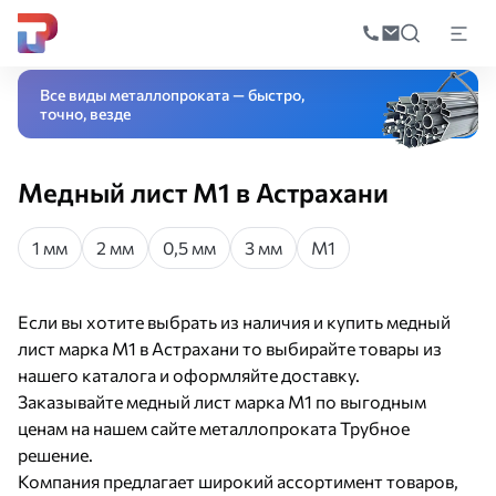
Поиск
по
Главная
Каталог
Листовой прокат
Листы из цветных металлов
Медн
катал
Все виды металлопроката — быстро,
точно, везде
Медный лист М1 в Астрахани
1 мм
2 мм
0,5 мм
3 мм
М1
Если вы хотите выбрать из наличия и купить медный
лист марка М1 в Астрахани то выбирайте товары из
нашего каталога и оформляйте доставку.
Заказывайте медный лист марка М1 по выгодным
ценам на нашем сайте металлопроката Трубное
решение.
Компания предлагает широкий ассортимент товаров,