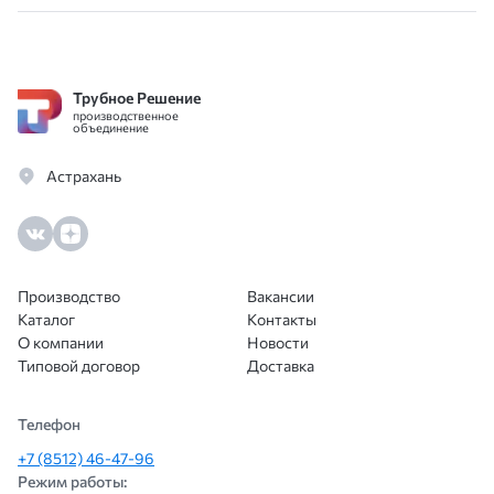
обращайтесь не пожалеете.
и опе
помо
вари
Трубное Решение
благ
производственное
Цены
объединение
особе
Астрахань
Доку
всё п
сотр
ещё.
Производство
Вакансии
Каталог
Контакты
О компании
Новости
Типовой договор
Доставка
Телефон
+7 (8512) 46-47-96
Режим работы: