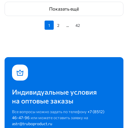
Показать ещё
1
2
...
42
Индивидуальные условия
на оптовые заказы
Все вопросы можно задать по телефону
+7 (8512)
46-47-96
или можете оставить заявку на
astr@truboproduct.ru