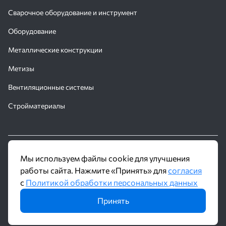
Сварочное оборудование и инструмент
Оборудование
Металлические конструкции
Метизы
Вентиляционные системы
Стройматериалы
© 2016 - 2026 Производственное объединение «Трубное
Мы используем файлы cookie для улучшения
Решение»
работы сайта. Нажмите «Принять» для
согласия
с
Политикой обработки персональных данных
Политика обработки персональных данных
Принять
Информация на сайте не является публичной офертой и носит
ознакомительный характер. Наличие, описание и цены уточняйте у
менеджеров по телефону или в заявке.