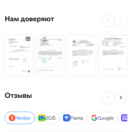
Нам доверяют
Отзывы
Yandex
2GIS
Flamp
Google
Z