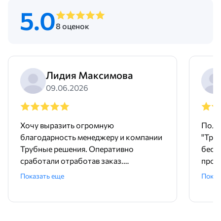
5.0
8 оценок
Лидия Максимова
09.06.2026
Хочу выразить огромную
Поль
благодарность менеджеру и компании
"Тру
Трубные решения. Оперативно
бесш
сработали отработав заказ.
произ
Доставили точно в срок и без
понр
Показать еще
Показ
задержек. Покупали трубу и хомуты,
дейст
качественный товар. А еще , очень
прет
удобно, что есть филиалы компании
быст
по России. Спасибо большое, советую,
важн