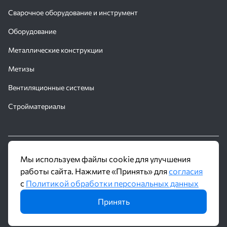
Сварочное оборудование и инструмент
Оборудование
Металлические конструкции
Метизы
Вентиляционные системы
Стройматериалы
© 2016 - 2026 Производственное объединение «Трубное
Мы используем файлы cookie для улучшения
Решение»
работы сайта. Нажмите «Принять» для
согласия
с
Политикой обработки персональных данных
Политика обработки персональных данных
Принять
Информация на сайте не является публичной офертой и носит
ознакомительный характер. Наличие, описание и цены уточняйте у
менеджеров по телефону или в заявке.