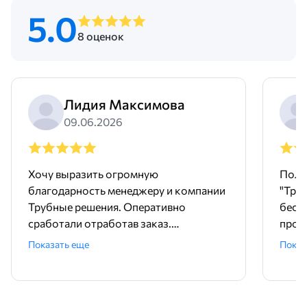
5.0
8 оценок
Лидия Максимова
09.06.2026
Хочу выразить огромную
Поль
благодарность менеджеру и компании
"Тру
Трубные решения. Оперативно
бесш
сработали отработав заказ.
произ
Доставили точно в срок и без
понр
Показать еще
Показ
задержек. Покупали трубу и хомуты,
дейст
качественный товар. А еще , очень
прет
удобно, что есть филиалы компании
быст
по России. Спасибо большое, советую,
важн