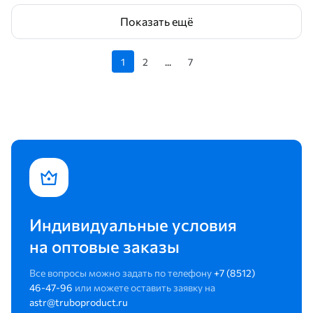
Показать ещё
1
2
...
7
Индивидуальные условия
на оптовые заказы
Все вопросы можно задать по телефону
+7 (8512)
46-47-96
или можете оставить заявку на
astr@truboproduct.ru