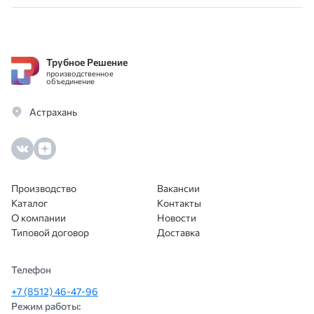
обращайтесь не пожалеете.
и опе
помо
вари
Трубное Решение
благ
производственное
Цены
объединение
особе
Астрахань
Доку
всё п
сотр
ещё.
Производство
Вакансии
Каталог
Контакты
О компании
Новости
Типовой договор
Доставка
Телефон
+7 (8512) 46-47-96
Режим работы: