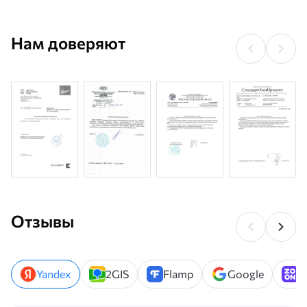
Нам доверяют
Отзывы
Yandex
2GIS
Flamp
Google
Z