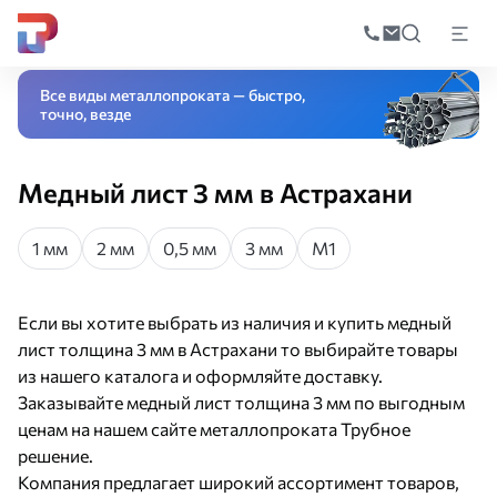
Поиск
по
Главная
Каталог
Листовой прокат
Листы из цветных металлов
Медн
катал
Все виды металлопроката — быстро,
точно, везде
Медный лист 3 мм в Астрахани
1 мм
2 мм
0,5 мм
3 мм
М1
Если вы хотите выбрать из наличия и купить медный
лист толщина 3 мм в Астрахани то выбирайте товары
из нашего каталога и оформляйте доставку.
Заказывайте медный лист толщина 3 мм по выгодным
ценам на нашем сайте металлопроката Трубное
решение.
Компания предлагает широкий ассортимент товаров,