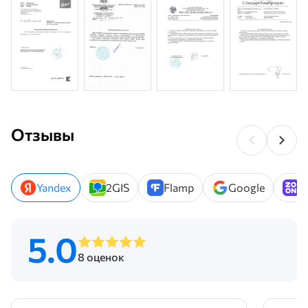
Отзывы
Yandex
2GIS
Flamp
Google
Z
5.0
8 оценок