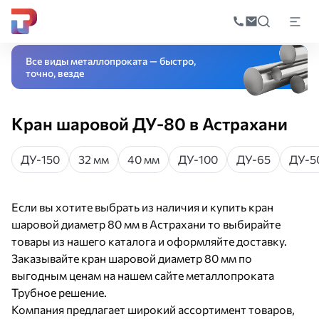
Поиск
по
Главная
Каталог
Трубопроводная арматура
Запорная арматура
Кран
катал
Все виды металлопроката — быстро,
точно, везде
Кран шаровой ДУ-80 в Астрахани
ДУ-150
32 мм
40 мм
ДУ-100
ДУ-65
ДУ-5
Если вы хотите выбрать из наличия и купить кран
шаровой диаметр 80 мм в Астрахани то выбирайте
товары из нашего каталога и оформляйте доставку.
Заказывайте кран шаровой диаметр 80 мм по
выгодным ценам на нашем сайте металлопроката
Трубное решение.
Компания предлагает широкий ассортимент товаров,