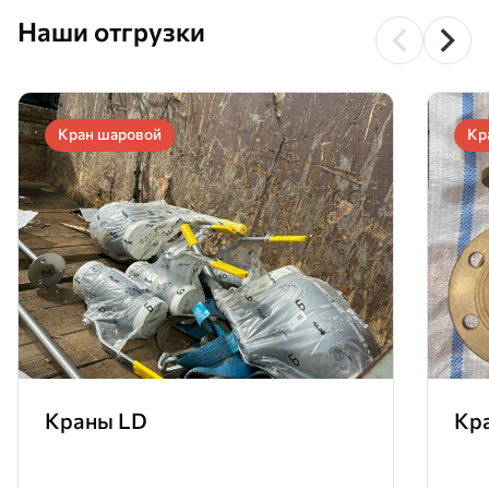
Наши отгрузки
Кран шаровой
Кр
Краны LD
Кр