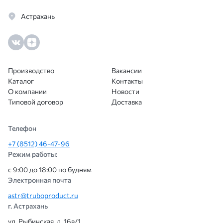
особе
Астрахань
Доку
всё п
сотр
ещё.
Производство
Вакансии
Каталог
Контакты
О компании
Новости
Типовой договор
Доставка
Телефон
+7 (8512) 46-47-96
Режим работы:
с 9:00 до 18:00 по будням
Электронная почта
astr@truboproduct.ru
г. Астрахань
ул. Рыбинская, д. 16в/1