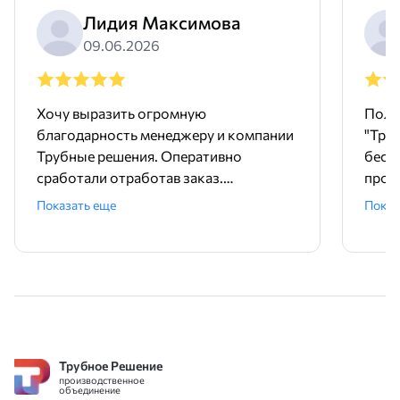
Лидия Максимова
09.06.2026
Хочу выразить огромную
Поль
благодарность менеджеру и компании
"Тру
Трубные решения. Оперативно
бесш
сработали отработав заказ.
произ
Доставили точно в срок и без
понр
Показать еще
Показ
задержек. Покупали трубу и хомуты,
дейст
качественный товар. А еще , очень
прет
удобно, что есть филиалы компании
быст
по России. Спасибо большое, советую,
важн
обращайтесь не пожалеете.
и опе
помо
вари
Трубное Решение
благ
производственное
Цены
объединение