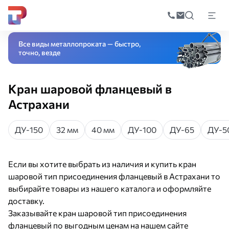
Поиск
по
Главная
Каталог
Трубопроводная арматура
Запорная арматура
Кран
катал
Все виды металлопроката — быстро,
точно, везде
Кран шаровой фланцевый в
Астрахани
ДУ-150
32 мм
40 мм
ДУ-100
ДУ-65
ДУ-5
Если вы хотите выбрать из наличия и купить кран
шаровой тип присоединения фланцевый в Астрахани то
выбирайте товары из нашего каталога и оформляйте
доставку.
Заказывайте кран шаровой тип присоединения
фланцевый по выгодным ценам на нашем сайте