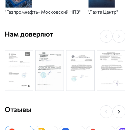
"Газпромнефть- Московский НПЗ"
"Лахта Центр"
А
Нам доверяют
Отзывы