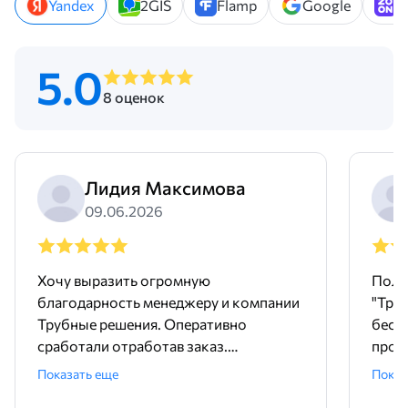
Yandex
2GIS
Flamp
Google
Z
5.0
8 оценок
Лидия Максимова
09.06.2026
Хочу выразить огромную
Поль
благодарность менеджеру и компании
"Тру
Трубные решения. Оперативно
бесш
сработали отработав заказ.
произ
Доставили точно в срок и без
понр
Показать еще
Показ
задержек. Покупали трубу и хомуты,
дейст