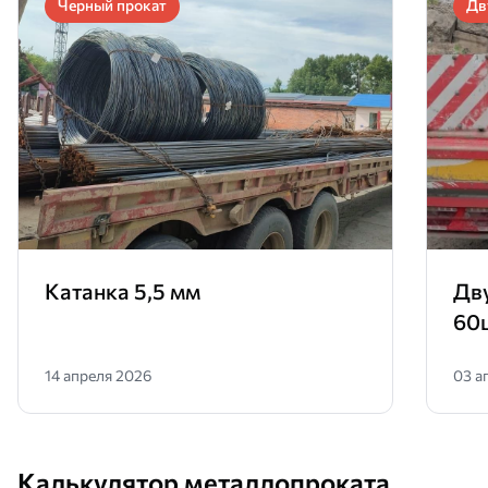
Черный прокат
Дв
Катанка 5,5 мм
Дв
60
14 апреля 2026
03 а
Калькулятор металлопроката