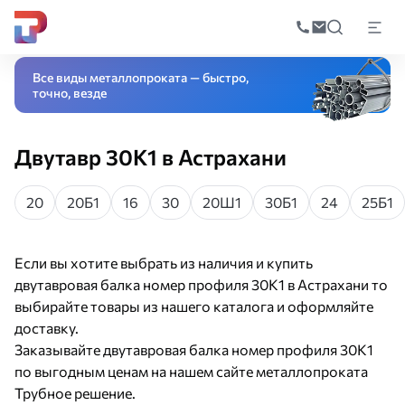
Поиск
по
Главная
Каталог
Черный прокат
Фасонный прокат
Двутавровая бал
катал
Все виды металлопроката — быстро,
точно, везде
Двутавр 30К1 в Астрахани
20
20Б1
16
30
20Ш1
30Б1
24
25Б1
Если вы хотите выбрать из наличия и купить
двутавровая балка номер профиля 30К1 в Астрахани то
выбирайте товары из нашего каталога и оформляйте
доставку.
Заказывайте двутавровая балка номер профиля 30К1
по выгодным ценам на нашем сайте металлопроката
Трубное решение.