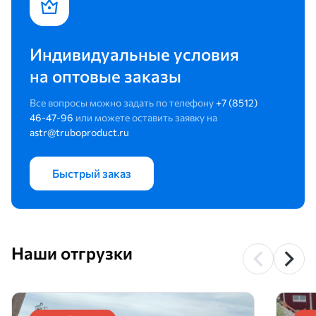
Индивидуальные условия
на оптовые заказы
Все вопросы можно задать по телефону
+7 (8512)
46-47-96
или можете оставить заявку на
astr@truboproduct.ru
Быстрый заказ
Наши отгрузки