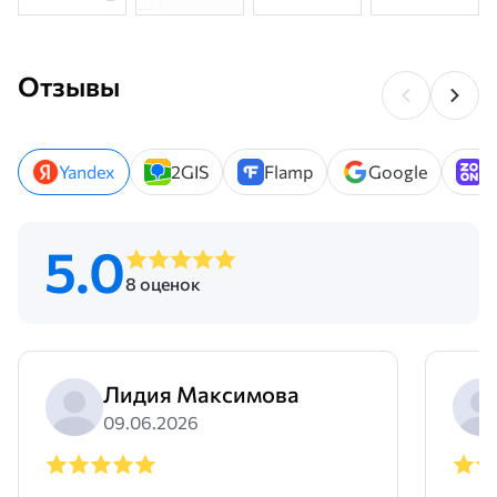
Отзывы
Yandex
2GIS
Flamp
Google
Z
5.0
8 оценок
Лидия Максимова
09.06.2026