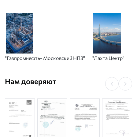
"Газпромнефть- Московский НПЗ"
"Лахта Центр"
А
Нам доверяют