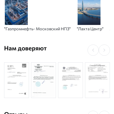
"Газпромнефть- Московский НПЗ"
"Лахта Центр"
А
Нам доверяют