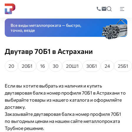
Поиск
по
Главная
Каталог
Черный прокат
Фасонный прокат
Двутавровая бал
катал
Все виды металлопроката — быстро,
точно, везде
Двутавр 70Б1 в Астрахани
20
20Б1
16
30
20Ш1
30Б1
24
25Б1
Если вы хотите выбрать из наличия и купить
двутавровая балка номер профиля 70Б1 в Астрахани то
выбирайте товары из нашего каталога и оформляйте
доставку.
Заказывайте двутавровая балка номер профиля 70Б1
по выгодным ценам на нашем сайте металлопроката
Трубное решение.