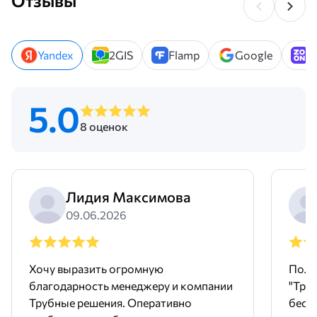
Отзывы
Yandex
2GIS
Flamp
Google
Z
5.0
8 оценок
Лидия Максимова
09.06.2026
Хочу выразить огромную
Поль
благодарность менеджеру и компании
"Тру
Трубные решения. Оперативно
бесш