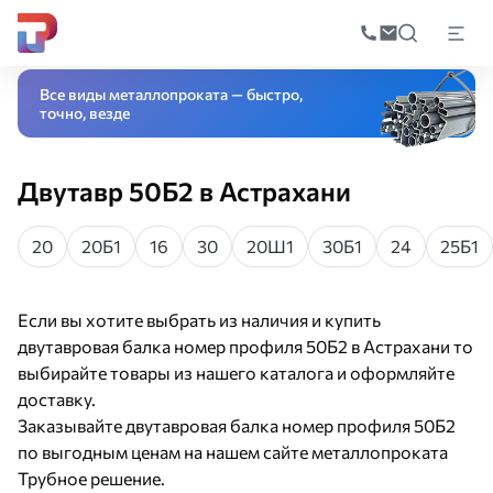
Поиск
по
Главная
Каталог
Черный прокат
Фасонный прокат
Двутавровая бал
катал
Все виды металлопроката — быстро,
точно, везде
Двутавр 50Б2 в Астрахани
20
20Б1
16
30
20Ш1
30Б1
24
25Б1
Если вы хотите выбрать из наличия и купить
двутавровая балка номер профиля 50Б2 в Астрахани то
выбирайте товары из нашего каталога и оформляйте
доставку.
Заказывайте двутавровая балка номер профиля 50Б2
по выгодным ценам на нашем сайте металлопроката
Трубное решение.