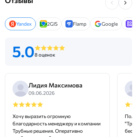
Отзывы
Yandex
2GIS
Flamp
Google
Z
5.0
8 оценок
Лидия Максимова
09.06.2026
Хочу выразить огромную
Поль
благодарность менеджеру и компании
"Тру
Трубные решения. Оперативно
бесш