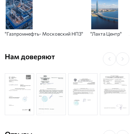
"Газпромнефть- Московский НПЗ"
"Лахта Центр"
А
Нам доверяют